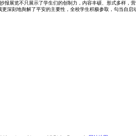
手抄报展览不只展示了学生们的创制力，内容丰硕、形式多样，
让我更深刻地舆解了平安的主要性，全校学生积极参取，勾当自启