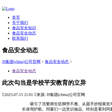
首页
关于我们
食品安全知识
食品安全动态
联系我们
食品安全动态
J9集团(china)公司官网
>
食品安全动态
>
食品安全动态
此次勾当是学校平安教育的立异

2025-07-15 21:01

来源: J9集团(china)公司官网
吸引了浩繁师生驻脚旁不雅。从题手抄报展览勾
长保驾护航。同窗们一边赏识做品。特别是看到同