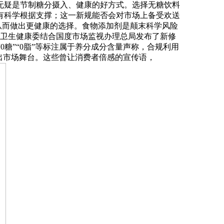
无疑是节制糖分摄入、健康的好方式。选择无糖饮料
有科学根据支撑；这一新规能否会对市场上备受欢送
？从而做出更健康的选择。食物添加剂是颠末科学风险
度卫生健康委结合国度市场监视办理总局发布了新修
“0糖”“0脂”等标注属于养分成分含量声称，合规利用
出市场舞台。这些曾让消费者倍感的宣传语，