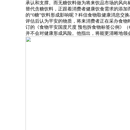
承认和支撑。而无糖饮料做为将来饮品市场的风向
替代含糖饮料，正跟着消费者健康饮食需求的添加
的“0糖”饮料形成影响呢？科信食物取健康消息交
评估后认为平安的物质，将来消费者正在采办食物
订的《食物平安国度尺度 预包拆食物标签公例》（GB
并不会对健康形成风险。他指出，将能更清晰地领