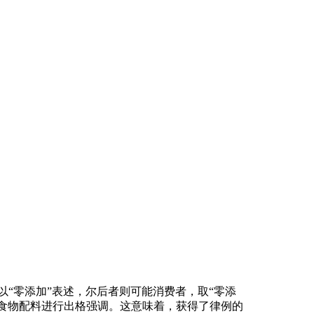
“零添加”表述，尔后者则可能消费者，取“零添
对食物配料进行出格强调。这意味着，获得了律例的