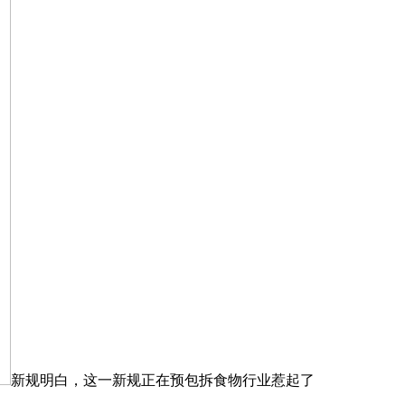
新规明白，这一新规正在预包拆食物行业惹起了
。