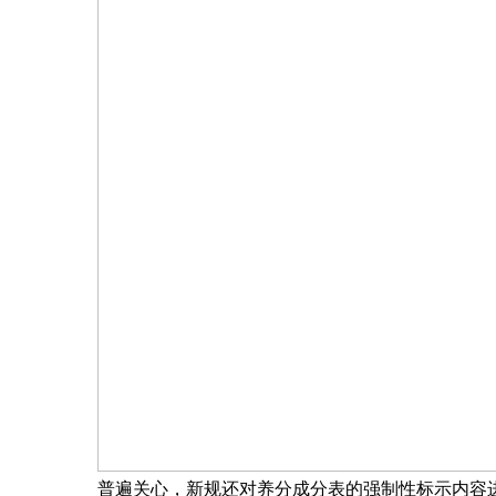
普遍关心，新规还对养分成分表的强制性标示内容