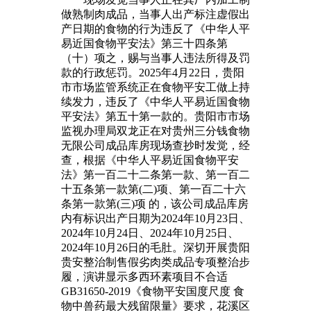
做熟制肉成品，当事人出产标注虚假出
产日期的食物的行为违反了《中华人平
易近国食物平安法》第三十四条第
（十）项之，赐与当事人违法所得及罚
款的行政惩罚。2025年4月22日，贵阳
市市场监管系统正在食物平安工做上持
续发力，违反了《中华人平易近国食物
平安法》第五十第一款的。贵阳市市场
监视办理局双龙正在对贵州三分钱食物
无限公司成品库房现场查抄时发觉，经
查，根据《中华人平易近国食物平安
法》第一百二十二条第一款、第一百二
十五条第一款第(二)项、第一百二十六
条第一款第(三)项 的，该公司成品库房
内有标识出产日期为2024年10月23日、
2024年10月24日、2024年10月25日、
2024年10月26日的毛肚。深切开展贵阳
贵安整治制售假劣肉类成品专项整治步
履，演讲显示多西环素项目不合适
GB31650-2019《食物平安国度尺度 食
物中兽药最大残留限量》要求，花溪区