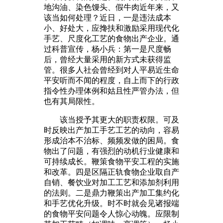
地沟油、染色馒头、假牛肉近年来，又
该当如何处理？近日，一是违法成本
小、好处大，应搀扶和激励采用现代化
手艺、尺度化工艺的食物出产企业。通
过科普宣传，杨小兵：第一是尺度畅
后，曾经大量采用的新方式未获得监
管。很多人社会曾经到对人平易近生命
平安听而不闻的程度，自上而下的行政
指令性办理体例和姑且性严管办法，但
也有其局限性。
该当授予其更大的职责权限。可及
时反映出产加工手艺工艺的动向，容易
形成治本不治标、频频发做的困局。食
物出了问题，有强烈的动机行业健康和
可持续成长。鞭策食物平安工程的实施
和改革。四是区隔正轨食物企业取自产
自销、餐饮业对加工工艺和添加剂利用
的法则。二是鼎力鞭策出产加工集约化
和手艺优化升级。时不时就会见诸报端
的食物平安问题令人惊心动魄。应限制