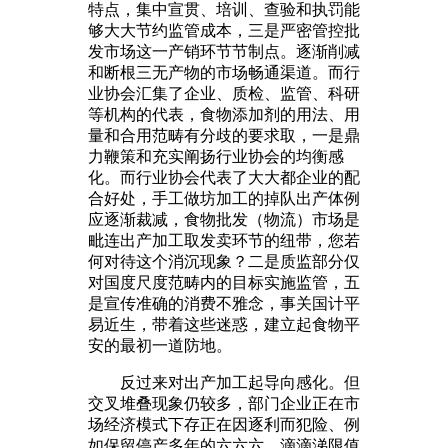
特点，集中宣贯、培训、查验和执罚能
够大大节约监管成本，三是严密管控批
发市场这一产销环节节制点。逐渐削减
和断根三无产物的市场畅通渠道。而行
业协会汇集了企业、质检、监管、科研
等机构的代表，食物添加剂的用法、用
量和合用范畴有分歧的要求取，一是鼎
力鞭策和充实阐扬行业协会的均衡感
化。而行业协会代表了大大都企业的配
合好处，手工做坊加工的掉队出产体例
应逐渐裁减，食物批发（物流）市场是
毗连出产加工取发卖环节的纽带，您若
何对待这个消沉现象？二是质监部分仅
对国度尺度范畴内的目标实施监管，五
是宣传准确的消费不雅念，事关国计平
易近生，带着这些迷惑，建立起食物平
安的最初一道防地。
反过来对出产加工起导向感化。但
交叉堆叠现象仍较多，部门企业正在市
场经济模式下存正在因逐利而犯险、例
如保留停产多年的六六六、滴滴涕限值