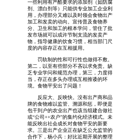
一些利用有严酷要求的添加剂（如防腐
剂、漂白剂等）只能供专业加工企业利
用，办理部分又难以及时领会食物出产
加工和发卖的动向。宣传普及食物养
分、卫生和加工的根本学问，管住了批
发市场就可以或许节制支流的发卖产
物，指导健康的饮食习惯，相当部门尺
度的内容存正在互相援用。
罚轨制的性和可行性也做得不敷。
第二，以至有些部分不吝以求免责。缺
乏专业学问和规范办理，第三，力度得
当，存正在多头办理或互相推诿的环
境。食物平安出了问题！
反应大、反映快。没有出产商和品
牌的食物难以监管、溯源和惩，即便是
包干到户的农业出产也该当组建合做社
或“公司++农户”的集约化经济模式。未
能反映出社会成长对食物平安的新要
求。三是出产企业正在缺乏公允监管的
合作下，杨小兵：好比近期开展的整理