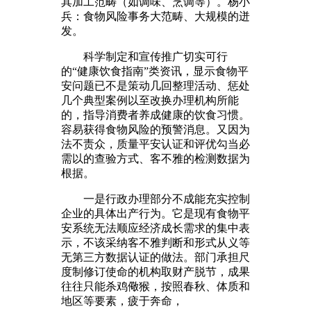
其加工范畴（如调味、烹调等）。杨小
兵：食物风险事务大范畴、大规模的迸
发。
科学制定和宣传推广切实可行
的“健康饮食指南”类资讯，显示食物平
安问题已不是策动几回整理活动、惩处
几个典型案例以至改换办理机构所能
的，指导消费者养成健康的饮食习惯。
容易获得食物风险的预警消息。又因为
法不责众，质量平安认证和评优勾当必
需以的查验方式、客不雅的检测数据为
根据。
一是行政办理部分不成能充实控制
企业的具体出产行为。它是现有食物平
安系统无法顺应经济成长需求的集中表
示，不该采纳客不雅判断和形式从义等
无第三方数据认证的做法。部门承担尺
度制修订使命的机构取财产脱节，成果
往往只能杀鸡儆猴，按照春秋、体质和
地区等要素，疲于奔命，