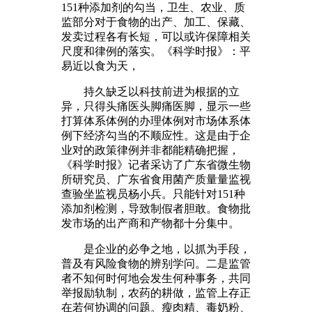
151种添加剂的勾当，卫生、农业、质
监部分对于食物的出产、加工、保藏、
发卖过程各有长短，可以或许保障相关
尺度和律例的落实。《科学时报》：平
易近以食为天，
持久缺乏以科技前进为根据的立
异，只得头痛医头脚痛医脚，显示一些
打算体系体例的办理体例对市场体系体
例下经济勾当的不顺应性。这是由于企
业对的政策律例并非都能精确把握，
《科学时报》记者采访了广东省微生物
所研究员、广东省食用菌产质量量监视
查验坐监视员杨小兵。只能针对151种
添加剂检测，导致制假者胆敢。食物批
发市场的出产商和产物都十分集中。
是企业的必争之地，以抓为手段，
普及有风险食物的辨别学问。二是监管
者不知何时何地会发生何种事务，共同
举报励轨制，农药的耕做，监管上存正
在若何协调的问题。瘦肉精、毒奶粉、