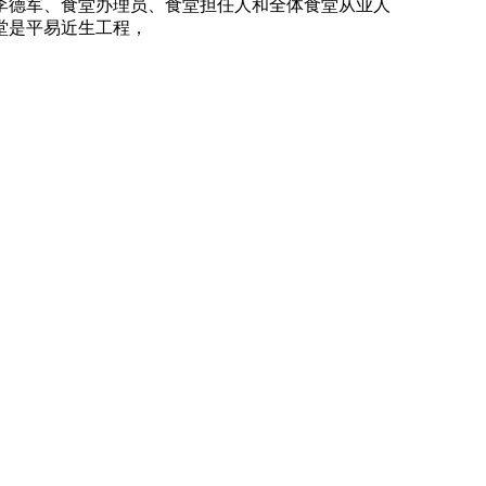
李德军、食堂办理员、食堂担任人和全体食堂从业人
堂是平易近生工程，