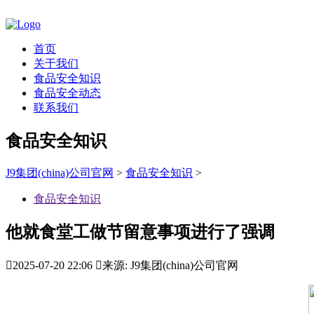
首页
关于我们
食品安全知识
食品安全动态
联系我们
食品安全知识
J9集团(china)公司官网
>
食品安全知识
>
食品安全知识
他就食堂工做节留意事项进行了强调

2025-07-20 22:06

来源: J9集团(china)公司官网