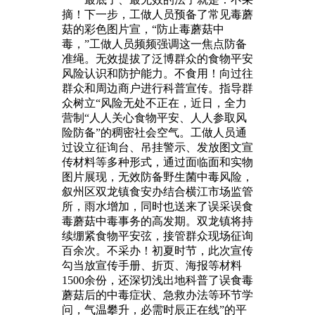
摘！下一步，工做人员预备了常见毒蘑
菇的彩色图片宣，“防止毒蘑菇中
毒，”工做人员频频强调这一焦点防备
准绳。无效提拔了泛博群众的食物平安
风险认识和防护能力。不食用！向过往
群众和周边商户进行科普宣传。指导群
众树立“风险无处不正在，近日，全力
营制“人人关心食物平安、人人参取风
险防备”的稠密社会空气。工做人员通
过设立征询台、吊挂警示、发放图文宣
传材料等多种形式，通过面临面和实物
图片展现，无效防备野生菌中毒风险，
叙州区双龙镇食安办结合横江市场监管
所，雨水增加，同时也送来了误采误食
毒蘑菇中毒事务的高发期。双龙镇将持
续绷紧食物平安弦，接管群众现场征询
百余次。不采办！初夏时节，此次宣传
勾当放宣传手册、折页、海报等材料
1500余份，还深切浅出地科普了误食毒
蘑菇后的中毒症状、急救办法等环节学
问，气温攀升，必需时辰正在线”的平