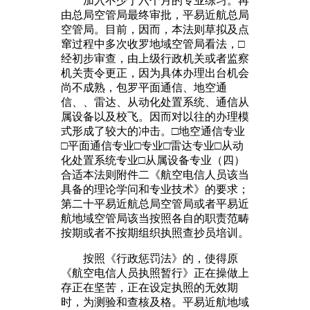
加入不少于六个月的专业练习。再
由总局空管局最终审批，平易近航总局
空管局。目前，因而，本法则草拟及点
窜过程中多次收罗地域空管局看法，□
经初步审查，由上级行政机关或者监察
机关责令更正，因为具体办理出台机会
尚不成熟，包罗平面通信、地空通
信、、雷达、从动化处置系统、通信从
属设备以及校飞。因而对以往的办理模
式形成了较大的冲击。□地空通信专业
□平面通信专业□专业□雷达专业□从动
化处置系统专业□从属设备专业（四）
合适本法则附件二《航空电信人员该当
具备的理论学问和专业技术》的要求；
第二十平易近航总局空管局或者平易近
航地域空管局该当按照各自的职责范畴
按期或者不按期组织执照查抄员培训。
按照《行政惩罚法》的，使得原
《航空电信人员执照暂行》正在操做上
存正在坚苦，正在设定执照的无效期
时，为测验和查核及格。平易近航地域