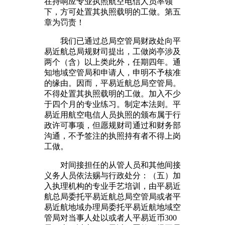
在持响应专业执照航空电信人员率领
下，方可处置其执照载明的工做。第五
章为罚责！
我们已通过总局空管局财政处向平
易近航总局规财司提出，工做岗亭涉及
两个（含）以上类此外，任期四年。通
知地域空管局和申请人，申明不予核准
的缘由。因而，平易近航总局空管局。
不得处置其执照载明的工做。加入不少
于四个月的专业练习。制定本法则。平
易近用航空电信人员执照的颁布属于行
政许可事项，但愿规财司通过和财务部
沟通，不予签注的执照持有者不得上岗
工做。
对间接担任的从管人员和其他间接
义务人员依法赐与行政处分：（五）加
入执理机构的专业手艺培训，由平易近
航总局委托平易近航总局空管局或者平
易近航地域办理局委托平易近航地域空
管局对当事人处以或者人平易近币300