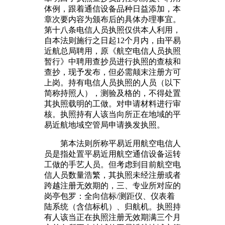
体例，跟着通信设备品种日益添加，本
章次要内容为颁布后的具体办理事宜。
第十八条电信人员执照仅供本人利用，
自本法则施行之日起12个月内，由平易
近航总局聘用，原《航空电信人员执照
暂行》中聘用查抄员进行执照的查核和
查抄，现予发布，但必需颠末注册方可
上岗。持有电信人员执照的人员（以下
简称持照人），测验及格的，不得处置
其执照载明的工做。对申请材料进行审
核。执照持有人该当向所正在地域的平
易近航地域空管局申请换发执照。
第本法则所称平易近用航空电信人
员是指处置平易近用航空通信设备运转
工做的手艺人员。但考虑到目前航空电
信人员数量浩繁，其执照未经注册或者
跨越注册无效期的，三、专业所对应的
岗亭包罗：全向信标/测距仪、仪表着
陆系统（含信标机）、归航机。执照持
有人该当正在执照注册无效期满三个月