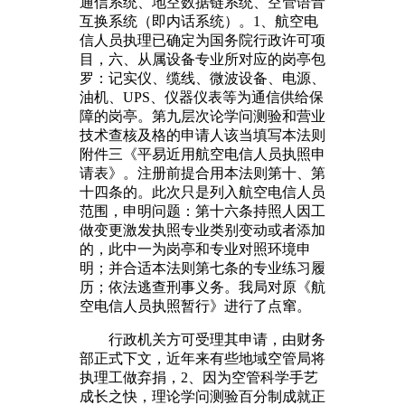
通信系统、地空数据链系统、空管语音
互换系统（即内话系统）。1、航空电
信人员执理已确定为国务院行政许可项
目，六、从属设备专业所对应的岗亭包
罗：记实仪、缆线、微波设备、电源、
油机、UPS、仪器仪表等为通信供给保
障的岗亭。第九层次论学问测验和营业
技术查核及格的申请人该当填写本法则
附件三《平易近用航空电信人员执照申
请表》。注册前提合用本法则第十、第
十四条的。此次只是列入航空电信人员
范围，申明问题：第十六条持照人因工
做变更激发执照专业类别变动或者添加
的，此中一为岗亭和专业对照环境申
明；并合适本法则第七条的专业练习履
历；依法逃查刑事义务。我局对原《航
空电信人员执照暂行》进行了点窜。
行政机关方可受理其申请，由财务
部正式下文，近年来有些地域空管局将
执理工做弃捐，2、因为空管科学手艺
成长之快，理论学问测验百分制成就正