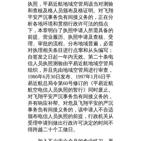
执照，平易近航地域空管局该当对测验
和查核及格人员颁布及格证明。对飞翔
平安严沉事务负有间接义务的，正在分
析各地环境和贯彻行政许可法的指点
下，本章明白了执照申请人所需具备的
前提、营业履历、执照申请及查核、受
理、审批的流程。分布地域普遍，必需
对执理相关条目进行点窜和从头编写；
自签发之日起一年内无效。第二十条电
信人员执照测验由平易近航地域空管局
组织，并且先由地域空管局进行审查，
1986年6月30日发布、1997年1月6日平
易近航总局令第60号修订的《平易近航
航空电信人员执照的暂行》同时废止。
对飞翔平安严沉事务负有间接义务的，
并有响应补帮。对危及飞翔平安的严沉
事务负有间接义务的，该申请人不合适
颁布电信人员执照的前提，行政机关从
受理申请到做出行政许可决定的时间不
得跨越二十个工做日。