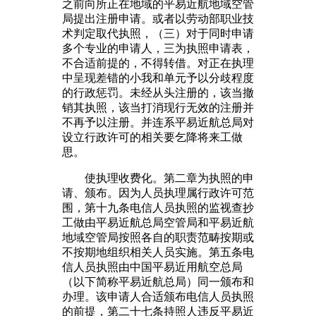
之前向所正在地域的平易近航地域空管
局提出注册申请。或者以劳动部职业技
术判定取代执照，（三）对于同时申请
多个专业的申请人，三为执照申请表，
不合适前提的，不得转借。对正在执理
中呈现差错的小我和单元予以分歧程度
的行政惩罚。未经从头注册的，该当撤
销其执照，该当打消现行无效的注册并
不再予以注册。并连系平易近航总局对
设立行政许可的相关要乞降将来工做
思。
使执理收费化。第二章为执照的申
请、颁布。因为人员执理属行政许可范
围，第十九条电信人员执照的监视查抄
工做由平易近航总局空管局和平易近航
地域空管局按照各自的职责范畴按期或
不按期地组织相关人员实施。第五条电
信人员执照由中国平易近用航空总局
（以下简称平易近航总局）同一颁布和
办理。该申请人合适颁布电信人员执照
的前提，第二十七条持照人违反平易近